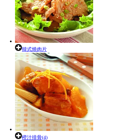
韓式燒肉片
橙汁排骨(4)