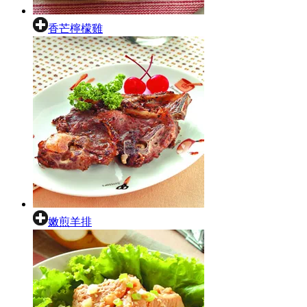
香芒檸檬雞
嫩煎羊排