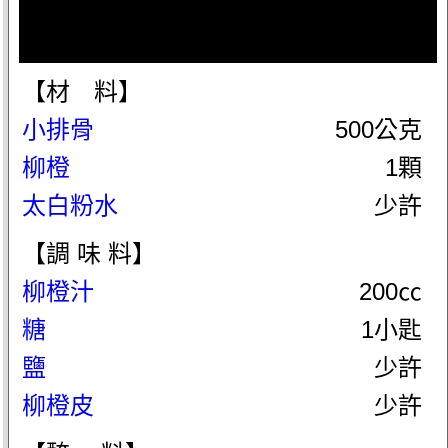
【材 料】
小排骨
500公克
柳橙
1顆
太白粉水
少許
【調 味 料】
柳橙汁
200㏄
糖
1小匙
鹽
少許
柳橙皮
少許