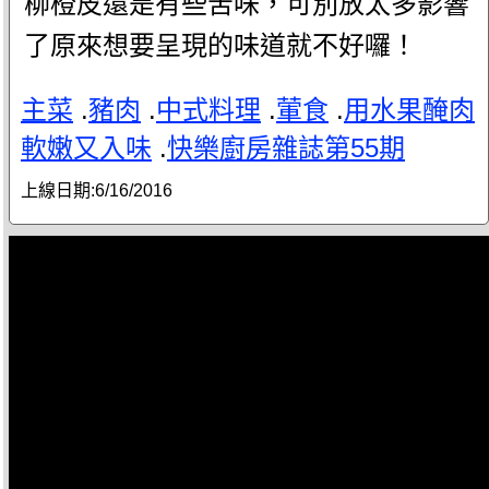
柳橙皮還是有些苦味，可別放太多影響
了原來想要呈現的味道就不好囉！
主菜
.
豬肉
.
中式料理
.
葷食
.
用水果醃肉
軟嫩又入味
.
快樂廚房雜誌第55期
上線日期:
6/16/2016