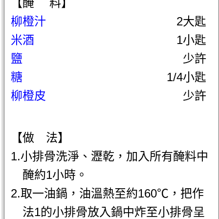
【醃 料】
柳橙汁
2大匙
米酒
1小匙
鹽
少許
糖
1/4小匙
柳橙皮
少許
【做 法】
1.小排骨洗淨、瀝乾，加入所有醃料中
醃約1小時。
2.取一油鍋，油溫熱至約160℃，把作
法1的小排骨放入鍋中炸至小排骨呈