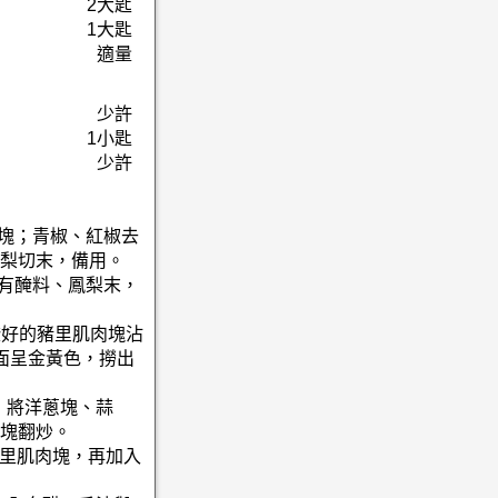
2大匙
1大匙
適量
少許
1小匙
少許
切塊；青椒、紅椒去
梨切末，備用。
所有醃料、鳳梨末，
2醃好的豬里肌肉塊沾
面呈金黃色，撈出
，將洋蔥塊、蒜
塊翻炒。
豬里肌肉塊，再加入