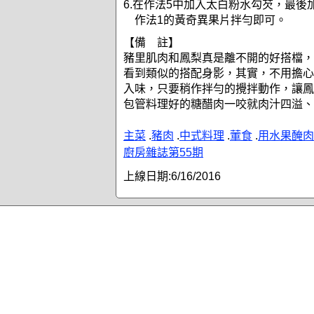
6.在作法5中加入太白粉水勾芡，最後
作法1的黃奇異果片拌勻即可。
【備 註】
豬里肌肉和鳳梨真是離不開的好搭檔，
看到類似的搭配身影，其實，不用擔心
入味，只要稍作拌勻的攪拌動作，讓鳳
包管料理好的糖醋肉一咬就肉汁四溢、
主菜
.
豬肉
.
中式料理
.
葷食
.
用水果醃肉
廚房雜誌第55期
上線日期:
6/16/2016