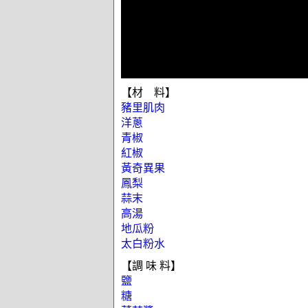
【材 料】
豬里肌肉
洋蔥
青椒
紅椒
黃奇異果
鳳梨
蒜末
高湯
地瓜粉
太白粉水
【調 味 料】
鹽
糖