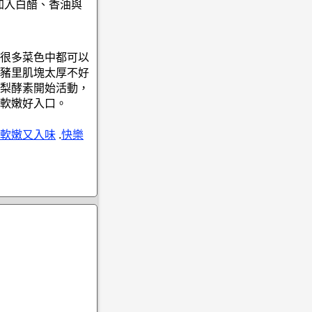
加入白醋、香油與
很多菜色中都可以
豬里肌塊太厚不好
梨酵素開始活動，
軟嫩好入口。
軟嫩又入味
.
快樂