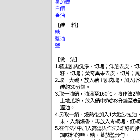
蕃茄醬
白醋
香油
【醃 料】
糖
醬油
鹽
【做 法】
1.豬里肌肉洗淨、切塊；洋蔥去皮、
籽、切塊；黃奇異果去皮、切片；鳳
2.取一大碗，放入豬里肌肉塊，加入
醃約30分鐘。
3.取一油鍋，油溫至160℃，將作法
上地瓜粉，放入鍋中炸約3分鐘至表
瀝油。
4.另取一鍋，燒熱後加入1大匙沙拉油
末、入鍋爆香，再放入青椒塊、紅椒
5.在作法4中加入高湯與作法3炸好的
調味料的鹽、糖、蕃茄醬炒勻。