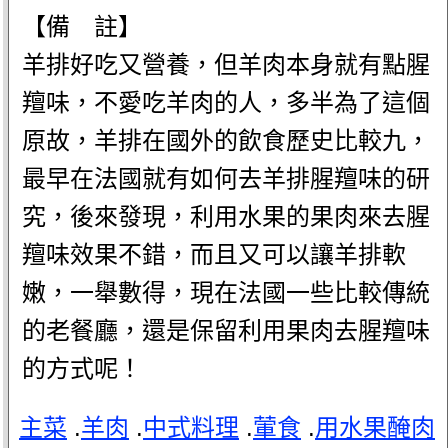
【備 註】
羊排好吃又營養，但羊肉本身就有點腥
羶味，不愛吃羊肉的人，多半為了這個
原故，羊排在國外的飲食歷史比較九，
最早在法國就有如何去羊排腥羶味的研
究，後來發現，利用水果的果肉來去腥
羶味效果不錯，而且又可以讓羊排軟
嫩，一舉數得，現在法國一些比較傳統
的老餐廳，還是保留利用果肉去腥羶味
的方式呢！
主菜
.
羊肉
.
中式料理
.
葷食
.
用水果醃肉