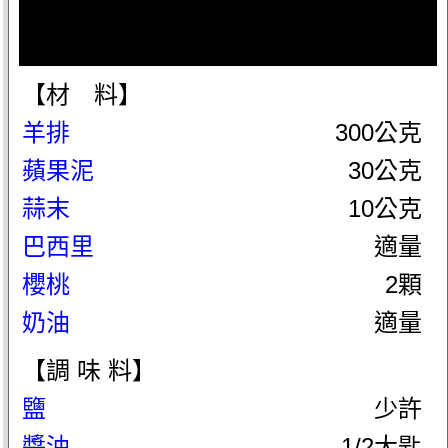
【材 料】
羊排
300公克
蘋果泥
30公克
蒜末
10公克
巴西里
適量
櫻桃
2顆
奶油
適量
【調 味 料】
鹽
少許
醬油
1/2大匙