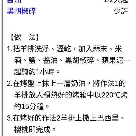
黑胡椒碎
少許
【做 法】
1.把羊排洗淨、瀝乾，加入蒜末、米
酒、鹽、醬油、黑胡椒碎、蘋果泥一
起醃約1小時。
2.在烤盤上抹上一層奶油，將作法1的
羊排放入預熱好的烤箱中以220℃烤
約15分鐘。
3.在烤好的作法2羊排上撒上巴西里、
櫻桃即完成。