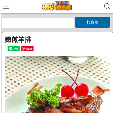
找食譜
嫩煎羊排
Save