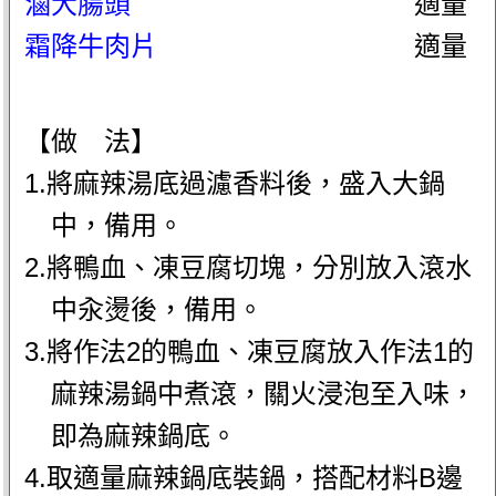
滷大腸頭
適量
霜降牛肉片
適量
【做 法】
1.將麻辣湯底過濾香料後，盛入大鍋
中，備用。
2.將鴨血、凍豆腐切塊，分別放入滾水
中汆燙後，備用。
3.將作法2的鴨血、凍豆腐放入作法1的
麻辣湯鍋中煮滾，關火浸泡至入味，
即為麻辣鍋底。
4.取適量麻辣鍋底裝鍋，搭配材料B邊