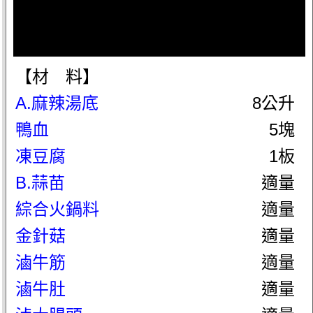
【材 料】
A.麻辣湯底
8公升
鴨血
5塊
凍豆腐
1板
B.蒜苗
適量
綜合火鍋料
適量
金針菇
適量
滷牛筋
適量
滷牛肚
適量