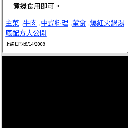
煮邊食用即可。
主菜
.
牛肉
.
中式料理
.
葷食
.
爆紅火鍋湯
底配方大公開
上線日期:
8/14/2008