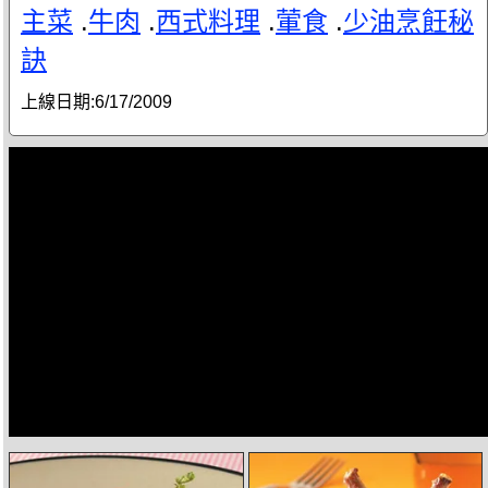
主菜
.
牛肉
.
西式料理
.
葷食
.
少油烹飪秘
訣
上線日期:
6/17/2009