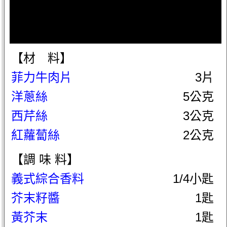
【材 料】
菲力牛肉片
3片
洋蔥絲
5公克
西芹絲
3公克
紅蘿蔔絲
2公克
【調 味 料】
義式綜合香料
1/4小匙
芥末籽醬
1匙
黃芥末
1匙