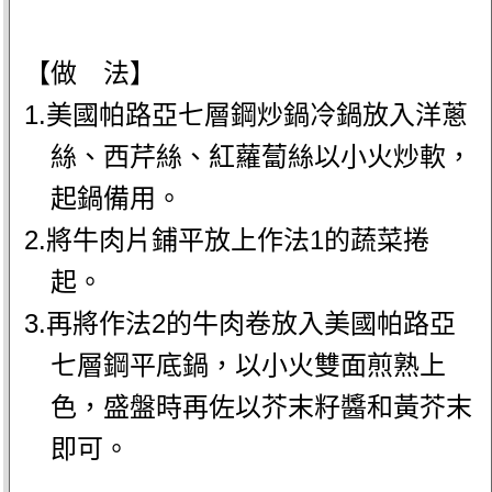
【做 法】
1.美國帕路亞七層鋼炒鍋冷鍋放入洋蔥
絲、西芹絲、紅蘿蔔絲以小火炒軟，
起鍋備用。
2.將牛肉片鋪平放上作法1的蔬菜捲
起。
3.再將作法2的牛肉卷放入美國帕路亞
七層鋼平底鍋，以小火雙面煎熟上
色，盛盤時再佐以芥末籽醬和黃芥末
即可。