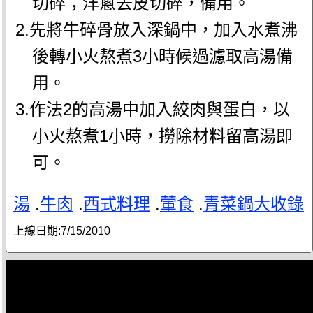
切碎；洋蔥去皮切碎，備用。
2.先將牛碎骨放入深鍋中，加入水煮沸
後轉小火熬煮3小時候過濾取高湯備
用。
3.作法2的高湯中加入絞肉與蛋白，以
小火熬煮1小時，撈除材料留高湯即
可。
湯
.
牛肉
.
西式料理
.
葷食
.
青菜鍋大收錄
上線日期:
7/15/2010