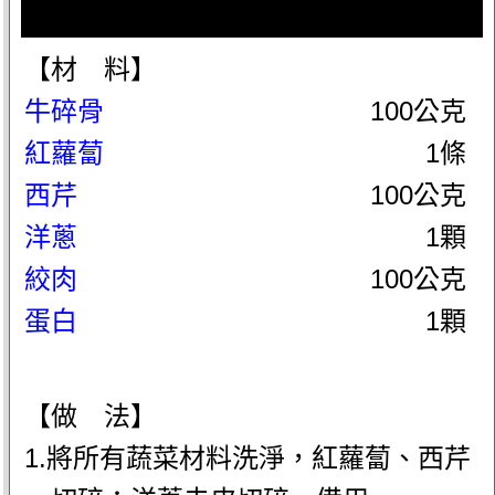
【材 料】
牛碎骨
100公克
紅蘿蔔
1條
西芹
100公克
洋蔥
1顆
絞肉
100公克
蛋白
1顆
【做 法】
1.將所有蔬菜材料洗淨，紅蘿蔔、西芹