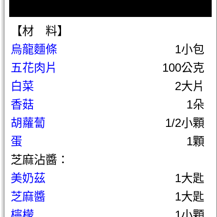
【材 料】
烏龍麵條
1小包
五花肉片
100公克
白菜
2大片
香菇
1朵
胡蘿蔔
1/2小顆
蛋
1顆
芝麻沾醬：
美奶茲
1大匙
芝麻醬
1大匙
檸檬
1小顆