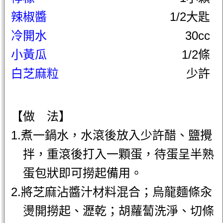
辣椒醬
1/2大匙
冷開水
30cc
小黃瓜
1/2條
白芝麻粒
少許
【做 法】
1.煮一鍋水，水滾後放入少許醋、鹽攪
拌，重滾後打入一顆蛋，待蛋呈半熟
蛋包狀即可撈起備用。
2.將芝麻沾醬汁材料混合；烏龍麵條汆
燙開撈起、瀝乾；胡蘿蔔洗淨、切條