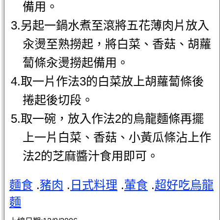
備用。
3.另起一鍋水煮至滾將五花薄肉片放入
汆燙至熟撈起，將白菜、香菇、胡蘿
蔔條汆燙撈起備用。
4.取一片作法3的白菜放上胡蘿蔔條後
捲起後切段。
5.取一碗，放入作法2的烏龍麵條再擺
上一片白菜、香菇、小黃瓜條沾上作
法2的芝麻醬汁食用即可。
麵食
.
豬肉
.
日式料理
.
葷食
.
超好吃烏龍
麵