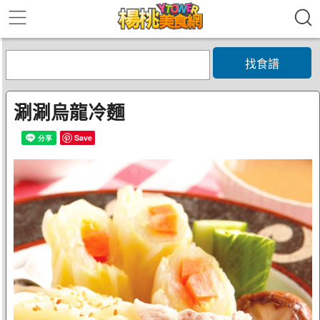
找食譜
涮涮烏龍冷麵
Save