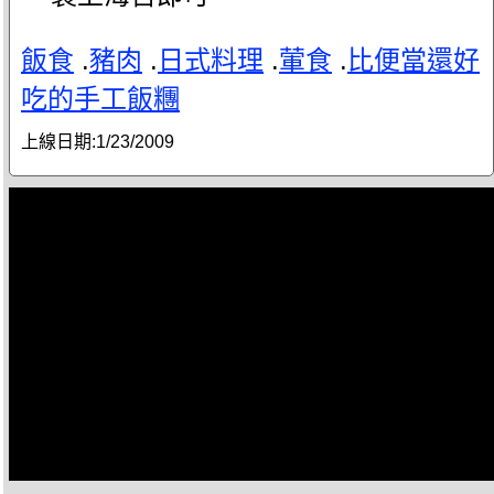
飯食
.
豬肉
.
日式料理
.
葷食
.
比便當還好
吃的手工飯糰
上線日期:
1/23/2009