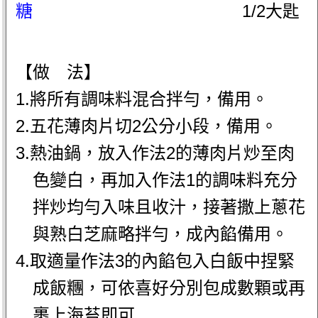
糖
1/2大匙
【做 法】
1.將所有調味料混合拌勻，備用。
2.五花薄肉片切2公分小段，備用。
3.熱油鍋，放入作法2的薄肉片炒至肉
色變白，再加入作法1的調味料充分
拌炒均勻入味且收汁，接著撒上蔥花
與熟白芝麻略拌勻，成內餡備用。
4.取適量作法3的內餡包入白飯中捏緊
成飯糰，可依喜好分別包成數顆或再
裹上海苔即可