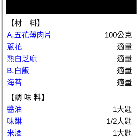
【材 料】
A.五花薄肉片
100公克
蔥花
適量
熟白芝麻
適量
B.白飯
適量
海苔
適量
【調 味 料】
醬油
1大匙
味醂
1/2大匙
米酒
1大匙