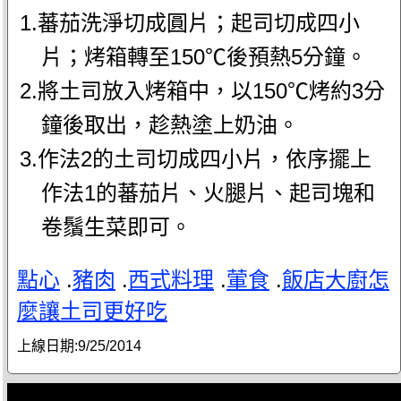
1.蕃茄洗淨切成圓片；起司切成四小
片；烤箱轉至150℃後預熱5分鐘。
2.將土司放入烤箱中，以150℃烤約3分
鐘後取出，趁熱塗上奶油。
3.作法2的土司切成四小片，依序擺上
作法1的蕃茄片、火腿片、起司塊和
卷鬚生菜即可。
點心
.
豬肉
.
西式料理
.
葷食
.
飯店大廚怎
麼讓土司更好吃
上線日期:
9/25/2014