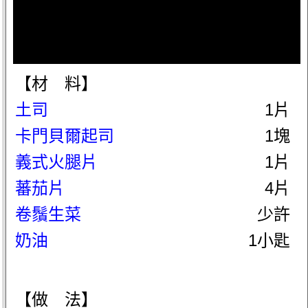
【材 料】
土司
1片
卡門貝爾起司
1塊
義式火腿片
1片
蕃茄片
4片
卷鬚生菜
少許
奶油
1小匙
【做 法】