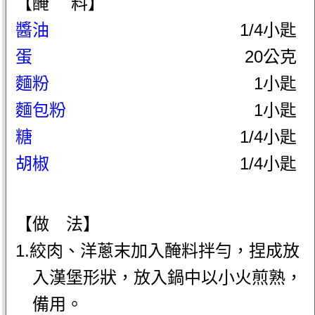
【醃 料】
醬油
1/4小匙
蛋
20公克
麵粉
1小匙
麵包粉
1小匙
糖
1/4小匙
胡椒
1/4小匙
【做 法】
1.絞肉、洋蔥末加入醃料拌勻，捏成放
入漢堡形狀，放入鍋中以小火煎熟，
備用。