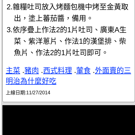
2.雜糧吐司放入烤麵包機中烤至金黃取
出，塗上蕃茄醬，備用。
3.依序疊上作法2的1片吐司、廣東A生
菜、紫洋蔥片、作法1的漢堡排、柴
魚片、作法2的1片吐司即可。
主菜
.
豬肉
.
西式料理
.
葷食
.
外面賣的三
明治為什麼好吃
上線日期:
11/27/2014