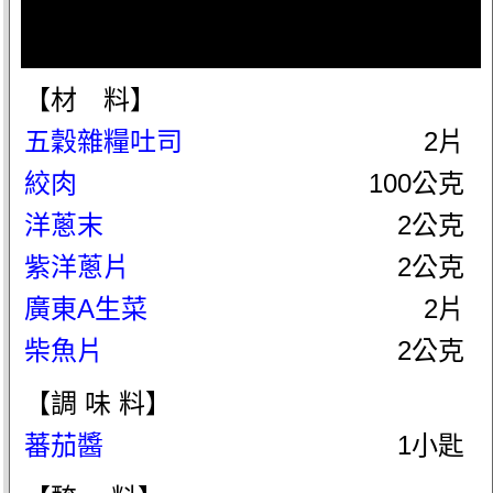
【材 料】
五穀雜糧吐司
2片
絞肉
100公克
洋蔥末
2公克
紫洋蔥片
2公克
廣東A生菜
2片
柴魚片
2公克
【調 味 料】
蕃茄醬
1小匙