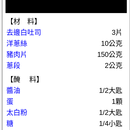
【材 料】
去邊白吐司
3片
洋蔥絲
10公克
豬肉片
150公克
蔥段
2公克
【醃 料】
醬油
1/2大匙
蛋
1顆
太白粉
1/2大匙
糖
1/4小匙