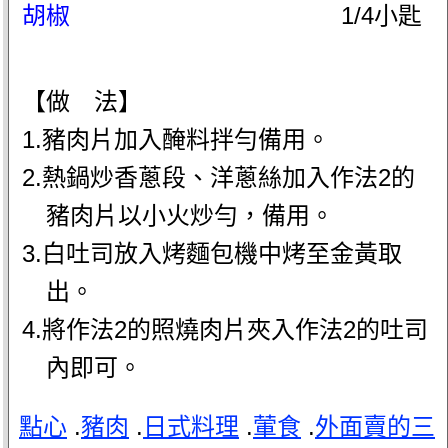
胡椒
1/4小匙
【做 法】
1.豬肉片加入醃料拌勻備用。
2.熱鍋炒香蔥段、洋蔥絲加入作法2的
豬肉片以小火炒勻，備用。
3.白吐司放入烤麵包機中烤至金黃取
出。
4.將作法2的照燒肉片夾入作法2的吐司
內即可。
點心
.
豬肉
.
日式料理
.
葷食
.
外面賣的三