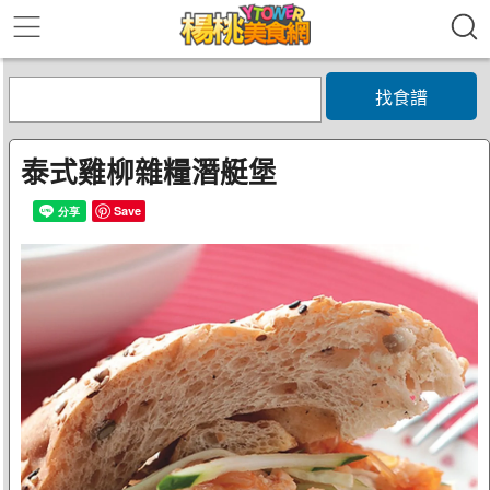
找食譜
泰式雞柳雜糧潛艇堡
Save