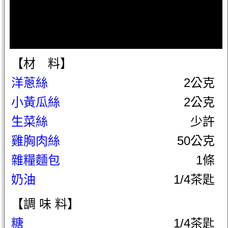
【材 料】
洋蔥絲
2公克
小黃瓜絲
2公克
生菜絲
少許
雞胸肉絲
50公克
雜糧麵包
1條
奶油
1/4茶匙
【調 味 料】
糖
1/4茶匙