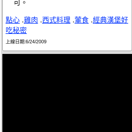
可。
點心
.
雞肉
.
西式料理
.
葷食
.
經典漢堡好
吃秘密
上線日期:
6/24/2009