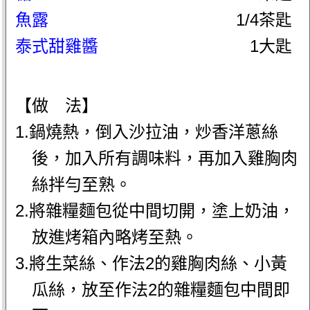
魚露
1/4茶匙
泰式甜雞醬
1大匙
【做 法】
1.鍋燒熱，倒入沙拉油，炒香洋蔥絲
後，加入所有調味料，再加入雞胸肉
絲拌勻至熟。
2.將雜糧麵包從中間切開，塗上奶油，
放進烤箱內略烤至熱。
3.將生菜絲、作法2的雞胸肉絲、小黃
瓜絲，放至作法2的雜糧麵包中間即