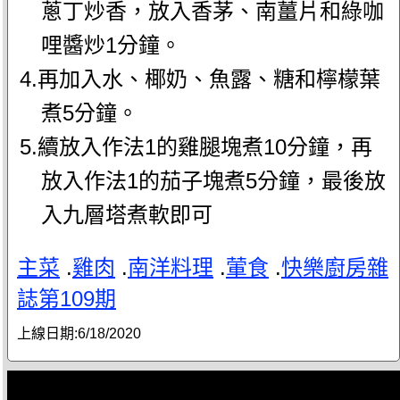
蔥丁炒香，放入香茅、南薑片和綠咖
哩醬炒1分鐘。
4.再加入水、椰奶、魚露、糖和檸檬葉
煮5分鐘。
5.續放入作法1的雞腿塊煮10分鐘，再
放入作法1的茄子塊煮5分鐘，最後放
入九層塔煮軟即可
主菜
.
雞肉
.
南洋料理
.
葷食
.
快樂廚房雜
誌第109期
上線日期:
6/18/2020