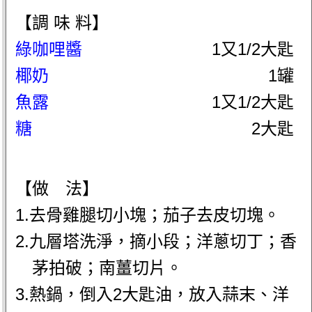
【調 味 料】
綠咖哩醬
1又1/2大匙
椰奶
1罐
魚露
1又1/2大匙
糖
2大匙
【做 法】
1.去骨雞腿切小塊；茄子去皮切塊。
2.九層塔洗淨，摘小段；洋蔥切丁；香
茅拍破；南薑切片。
3.熱鍋，倒入2大匙油，放入蒜末、洋