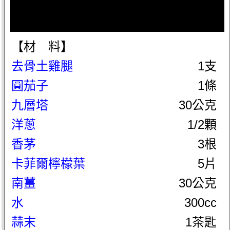
【材 料】
去骨土雞腿
1支
圓茄子
1條
九層塔
30公克
洋蔥
1/2顆
香茅
3根
卡菲爾檸檬葉
5片
南薑
30公克
水
300cc
蒜末
1茶匙