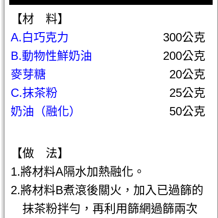
【材 料】
A.白巧克力
300公克
B.動物性鮮奶油
200公克
麥芽糖
20公克
C.抹茶粉
25公克
奶油（融化）
50公克
【做 法】
1.將材料A隔水加熱融化。
2.將材料B煮滾後關火，加入已過篩的
抹茶粉拌勻，再利用篩網過篩兩次