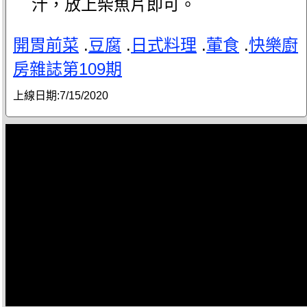
汁，放上柴魚片即可。
開胃前菜
.
豆腐
.
日式料理
.
葷食
.
快樂廚
房雜誌第109期
上線日期:
7/15/2020