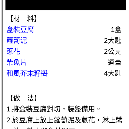
【材 料】
盒裝豆腐
1盒
蘿蔔泥
2大匙
蔥花
2公克
柴魚片
適量
和風芥末籽醬
4大匙
【做 法】
1.將盒裝豆腐對切，裝盤備用。
2.於豆腐上放上蘿蔔泥及蔥花，淋上醬