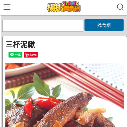
找食譜
三杯泥鰍
Save