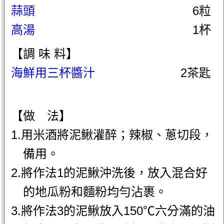
蒜頭
6粒
高湯
1杯
【調 味 料】
海鮮用三杯醬汁
2茶匙
【做 法】
1.用米酒將泥鰍灌醉；辣椒、蔥切段，
備用。
2.將作法1的泥鰍沖洗後，放入混合好
的地瓜粉和麵粉均勻沾裹。
3.將作法3的泥鰍放入150℃六分滿的油