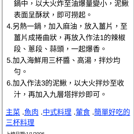
鍋中，以大火炸至油爆量變小，泥鰍
表面呈酥狀，即可撈起。
4.另熱一鍋，加入麻油，放入薑片，至
薑片成捲曲狀，再放入作法1的辣椒
段、蔥段、蒜頭，一起爆香。
5.加入海鮮用三杯醬、高湯，拌炒均
勻。
6.加入作法3的泥鰍，以大火拌炒至收
汁，再加入九層塔拌炒即可。
主菜
.
魚肉
.
中式料理
.
葷食
.
簡單好吃的
三杯料理