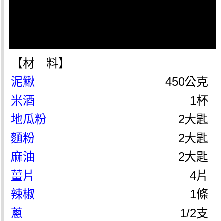
【材 料】
泥鰍
450公克
米酒
1杯
地瓜粉
2大匙
麵粉
2大匙
麻油
2大匙
薑片
4片
辣椒
1條
蔥
1/2支