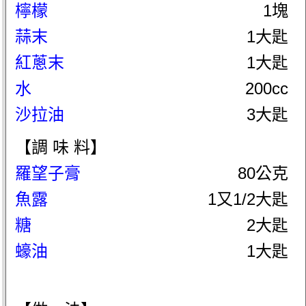
檸檬
1塊
蒜末
1大匙
紅蔥末
1大匙
水
200cc
沙拉油
3大匙
【調 味 料】
羅望子膏
80公克
魚露
1又1/2大匙
糖
2大匙
蠔油
1大匙