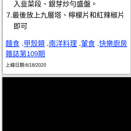
入韭菜段、銀芽炒勻盛盤。
7.最後放上九層塔、檸檬片和紅辣椒片
即可
麵食
.
甲殼類
.
南洋料理
.
葷食
.
快樂廚房
雜誌第109期
上線日期:
6/18/2020