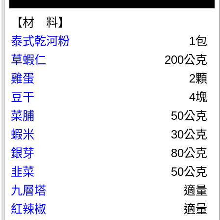
【材 料】
泰式乾河粉
1包
草蝦仁
200公克
雞蛋
2顆
豆干
4塊
菜脯
50公克
蝦米
30公克
銀芽
80公克
韭菜
50公克
九層塔
適量
紅辣椒
適量