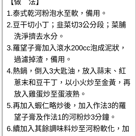
【做 法】
1.泰式乾河粉泡水至軟，備用。
2.豆干切小丁；韭菜切3公分段；菜脯
洗淨擠去水分。
3.羅望子膏加入滾水200cc泡成泥狀，
過濾掉渣，備用。
4.熱鍋，倒入3大匙油，放入蒜末、紅
蔥末和豆干丁，以小火炒至金黃，再
放入雞蛋炒至蛋液熟。
5.再加入蝦仁略炒後，加入作法3的羅
望子膏及作法1的河粉炒3分鐘。
6.續加入其餘調味料炒至河粉軟化，加