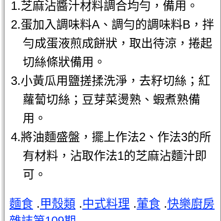
1.芝麻沾醬汁材料調合均勻，備用。
2.蛋加入調味料A、調勻的調味料B，拌
勻成蛋液煎成餅狀，取出待涼，捲起
切絲條狀備用。
3.小黃瓜用鹽搓揉洗淨，去籽切絲；紅
蘿蔔切絲；豆芽菜燙熟、蝦煮熟備
用。
4.將油麵盛盤，擺上作法2、作法3的所
有材料，沾取作法1的芝麻沾麵汁即
可。
麵食
.
甲殼類
.
中式料理
.
葷食
.
快樂廚房
雜誌第109期