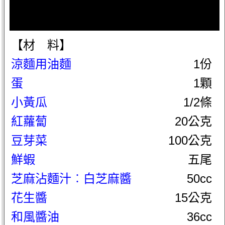
【材 料】
涼麵用油麵
1份
蛋
1顆
小黃瓜
1/2條
紅蘿蔔
20公克
豆芽菜
100公克
鮮蝦
五尾
芝麻沾麵汁︰白芝麻醬
50cc
花生醬
15公克
和風醬油
36cc