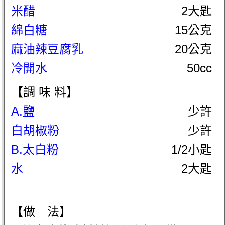
米醋
2大匙
綿白糖
15公克
麻油辣豆腐乳
20公克
冷開水
50cc
【調 味 料】
A.鹽
少許
白胡椒粉
少許
B.太白粉
1/2小匙
水
2大匙
【做 法】