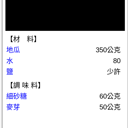
【材 料】
地瓜
350公克
水
80
鹽
少許
【調 味 料】
細砂糖
60公克
麥芽
50公克