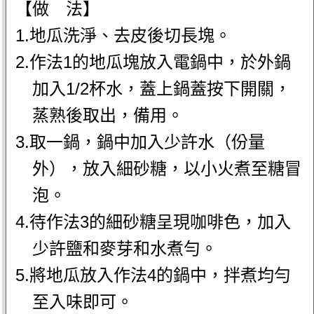
【做 法】
1.地瓜洗淨、去皮後切長塊。
2.作法1的地瓜塊放入電鍋中，於外鍋
加入1/2杯水，蓋上鍋蓋按下開關，
蒸熟後取出，備用。
3.取一鍋，鍋中加入少許水（份量
外），放入細砂糖，以小火煮至糖冒
泡。
4.待作法3的細砂糖呈現咖啡色，加入
少許鹽和麥芽和水煮勻。
5.將地瓜放入作法4的鍋中，拌煮均勻
至入味即可。