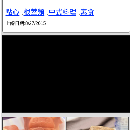
點心
.
根莖類
.
中式料理
.
素食
上線日期:
8/27/2015