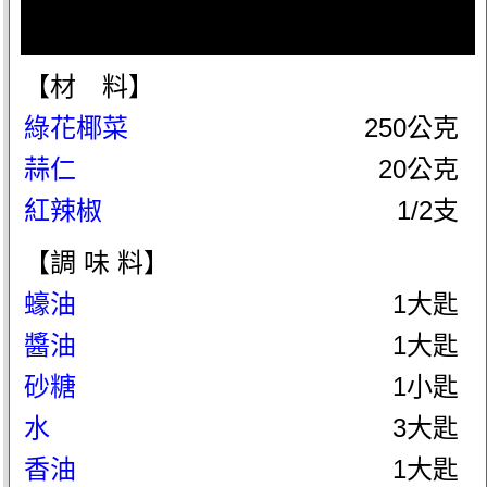
【材 料】
綠花椰菜
250公克
蒜仁
20公克
紅辣椒
1/2支
【調 味 料】
蠔油
1大匙
醬油
1大匙
砂糖
1小匙
水
3大匙
香油
1大匙