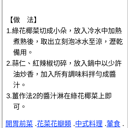
【做 法】
1.綠花椰菜切成小朵，放入冷水中加熱
煮熟後，取出立刻泡冰水至涼，瀝乾
備用。
2.蒜仁、紅辣椒切碎，放入鍋中以少許
油炒香，加入所有調味料拌勻成醬
汁。
3.薑作法2的醬汁淋在綠花椰菜上即
可。
開胃前菜
.
花菜花瓣類
.
中式料理
.
葷食
.