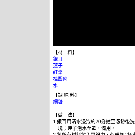
【材 料】
銀耳
蓮子
紅棗
桂圓肉
水
【調 味 料】
細糖
【做 法】
1.銀耳用清水浸泡約20分鐘至漲發後
塊；連子泡水至軟，備用。
2.將所有材料放入電鍋中，外鍋加1杯