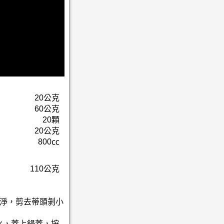
20公克
60公克
20顆
20公克
800㏄
110公克
洗淨，剪去蒂頭剝小
水，蓋上鍋蓋，按