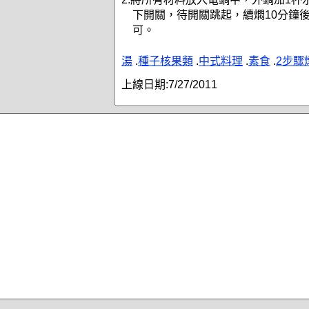
下開關，待開關跳起，續燜10分鐘
可。
湯
.
種子核果類
.
中式料理
.
素食
.
2步驟
上線日期:
7/27/2011