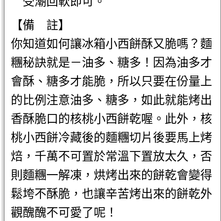
受潮回軟即可。
【備 註】
你知道如何讓冰箱小西餅酥又脆嗎？麵
糰秘訣就是－油多、糖多！因為油多才
會酥、糖多才能脆，所以只要在份量上
的比例注意油多、糖多，如此就能烤出
香酥脆口的核桃小西餅乾喔。此外，核
桃小西餅冷藏後的麵糰切片後要馬上烤
焙，千萬不可置於常溫下置放太久，否
則麵糰一解凍，烘烤出來的餅乾會變得
鬆垮不酥脆，也讓辛苦烤出來的餅乾外
觀醜醜不可愛了呢！