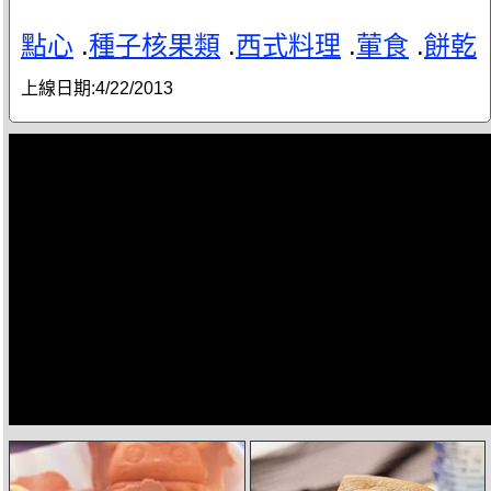
點心
.
種子核果類
.
西式料理
.
葷食
.
餅乾
上線日期:
4/22/2013