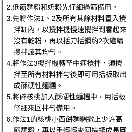
2.低筋麵粉和奶粉先仔細過篩備用。
3.先將作法1、2及所有其餘材料置入攪
拌缸內，以攪拌機慢速攪拌到看起來
沒有乾粉，再以括刀括鋼約2次繼續
攪拌讓其均勻。
4.將作法3攪拌機轉至中速攪拌，須攪
拌至所有材料拌勻後即可用括板取出
成酥硬性麵糰。
5.將碎核桃加入酥硬性麵糰中，用括板
仔細來回拌勻備用。
6.作法1的核桃小西餅麵糰撒上少許高
筋麵粉，再以手輕輕來回搓揉成長圓