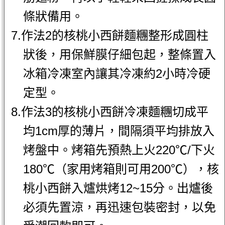
條狀備用。
7.作法2的核桃小西餅麵糰整形成圓柱
狀後，用保鮮膜仔細包起，整條置入
冰箱冷凍室內讓其冷凍約2小時冷硬
定型。
8.作法3的核桃小西餅冷凍麵糰切成平
均1cm厚的薄片，間隔須平均排放入
烤盤中。烤箱先預熱上火220℃/下火
180℃（家用烤箱則可用200℃），核
桃小西餅入爐烘烤12~15分。出爐後
必須先置涼，再迅速包裝密封，以免