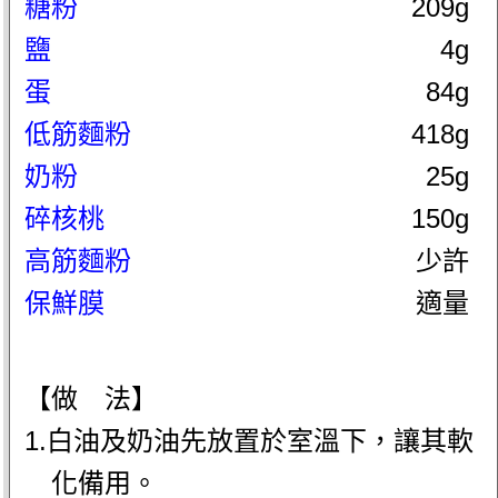
糖粉
209g
鹽
4g
蛋
84g
低筋麵粉
418g
奶粉
25g
碎核桃
150g
高筋麵粉
少許
保鮮膜
適量
【做 法】
1.白油及奶油先放置於室溫下，讓其軟
化備用。