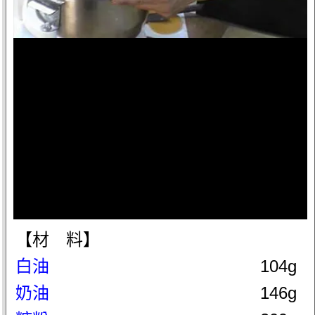
【材 料】
白油
104g
奶油
146g