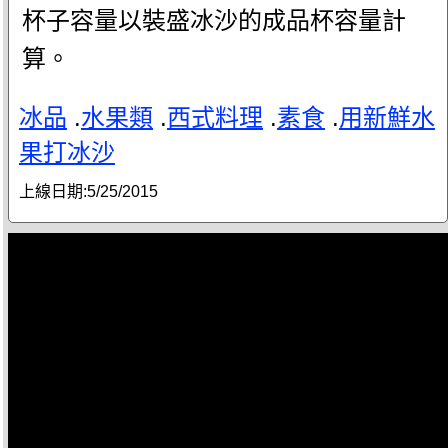
杯子容量以裝盛冰沙的成品杯容量計
算。
冰品
.
水果類
.
西式料理
.
素食
.
用新鮮水
果打冰沙
上線日期:
5/25/2015