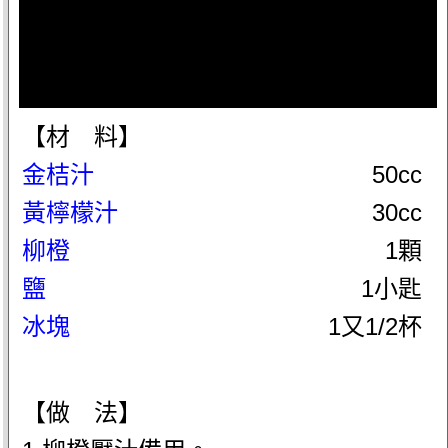
【材 料】
金桔汁
50cc
黃檸檬汁
30cc
柳橙
1顆
鹽
1小匙
冰塊
1又1/2杯
【做 法】