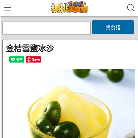
找食譜
金桔雪鹽冰沙
Save