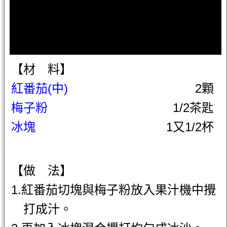
【材 料】
紅番茄(中)
2顆
梅子粉
1/2茶匙
冰塊
1又1/2杯
【做 法】
1.紅番茄切塊與梅子粉放入果汁機中攪
打成汁。