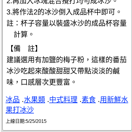
2.再加入冰塊混合攪打均勻成冰沙。
3.將作法2的冰沙倒入成品杯中即可。
註：杯子容量以裝盛冰沙的成品杯容量
計算。
【備 註】
建議選用有加鹽的梅子粉，這樣的番茄
冰沙吃起來酸酸甜甜又帶點淡淡的鹹
味，口感層次更豐富。
冰品
.
水果類
.
中式料理
.
素食
.
用新鮮水
果打冰沙
上線日期:
5/25/2015