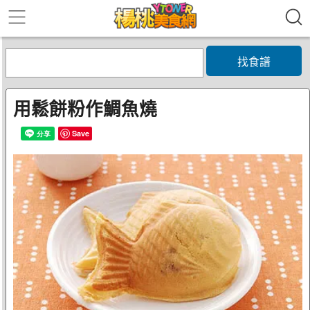
找食譜
用鬆餅粉作鯛魚燒
Save