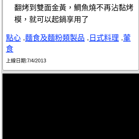
翻烤到雙面金黃，鯛魚燒不再沾黏烤
模，就可以起鍋享用了
點心
.
麵食及麵粉類製品
.
日式料理
.
葷
食
上線日期:
7/4/2013