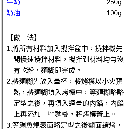
牛奶
250g
奶油
100g
【做 法】
1.將所有材料加入攪拌盆中，攪拌機先
開慢速攪拌材料，攪拌到材料均勻沒
有乾粉，麵糊即完成。
2.將麵糊先放入量杯，將烤模以小火預
熱，將麵糊填入烤模中，等麵糊略略
定型之後，再填入適量的內餡，內餡
上再添加一些麵糊，將烤模蓋上。
3.等鯛魚燒表面略定型之後翻面續烤，