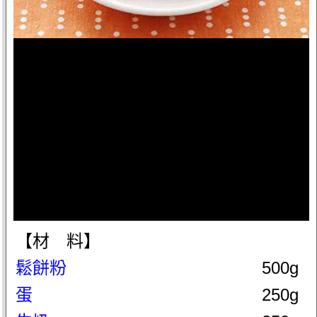
【材 料】
鬆餅粉
500g
蛋
250g