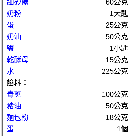
細砂糖
60公克
奶粉
1大匙
蛋
25公克
奶油
50公克
鹽
1小匙
乾酵母
15公克
水
225公克
餡料：
青蔥
100公克
豬油
50公克
麵包粉
18公克
蛋
1個