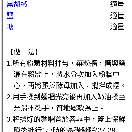
黑胡椒
適量
鹽
適量
糖
適量
【做 法】
1.所有粉類材料拌勻，築粉牆，糖與鹽
灑在粉牆上，將水分次加入粉牆中
心，再將蛋與酵母加入，攪拌成糰。
2.用手揉到麵糰光亮後再加入奶油揉至
光滑不黏手，質地鬆軟為止。
3.將揉好的麵糰置於容器中，蓋上保鮮
膜後進行1小時的基礎發酵(27-28