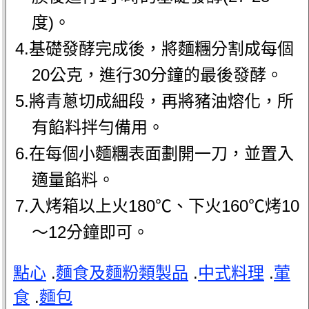
度)。
4.基礎發酵完成後，將麵糰分割成每個
20公克，進行30分鐘的最後發酵。
5.將青蔥切成細段，再將豬油熔化，所
有餡料拌勻備用。
6.在每個小麵糰表面劃開一刀，並置入
適量餡料。
7.入烤箱以上火180℃、下火160℃烤10
～12分鐘即可。
點心
.
麵食及麵粉類製品
.
中式料理
.
葷
食
.
麵包