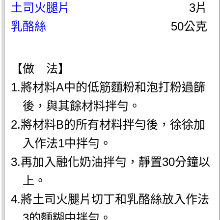
土司火腿片
3片
乳酪絲
50公克
【做 法】
1.將材料A中的低筋麵粉和泡打粉過篩
後，與其餘材料拌勻。
2.將材料B的所有材料拌勻後，徐徐加
入作法1中拌勻。
3.再加入融化奶油拌勻，靜置30分鐘以
上。
4.將土司火腿片切丁和乳酪絲放入作法
3的麵糊中拌勻。