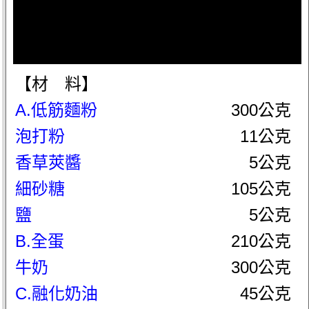
【材 料】
A.低筋麵粉
300公克
泡打粉
11公克
香草莢醬
5公克
細砂糖
105公克
鹽
5公克
B.全蛋
210公克
牛奶
300公克
C.融化奶油
45公克