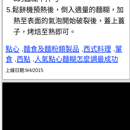
5.鬆餅機預熱後，倒入適量的麵糊，加
熱至表面的氣泡開始破裂後，蓋上蓋
子，烤焙至熟即可。
點心
.
麵食及麵粉類製品
.
西式料理
.
葷
食
.
西點
.
人氣點心麵糊怎麼調最成功
上線日期:
9/4/2015