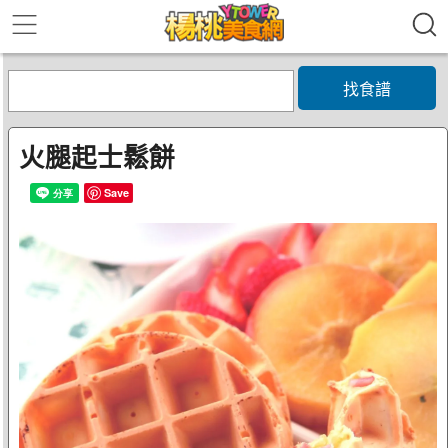
找食譜
火腿起士鬆餅
Save