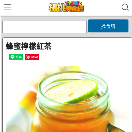
找食譜
蜂蜜檸檬紅茶
Save