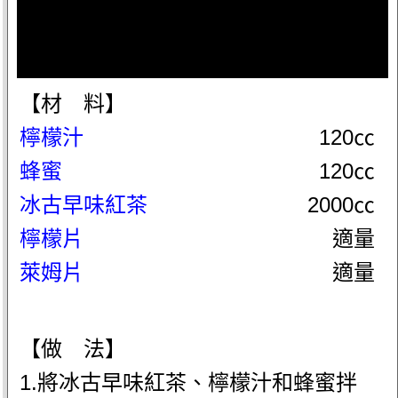
【材 料】
檸檬汁
120㏄
蜂蜜
120㏄
冰古早味紅茶
2000㏄
檸檬片
適量
萊姆片
適量
【做 法】
1.將冰古早味紅茶、檸檬汁和蜂蜜拌