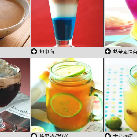
地中海
熱帶風情
蜂蜜檸檬紅茶
金桔檸檬