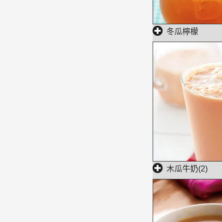
冬瓜檸檬
木瓜牛奶(2)