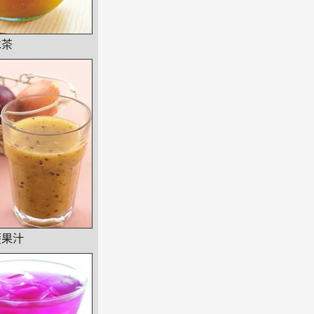
冰茶
蔬果汁