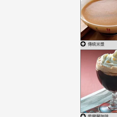
傳統米漿
愛爾蘭咖啡