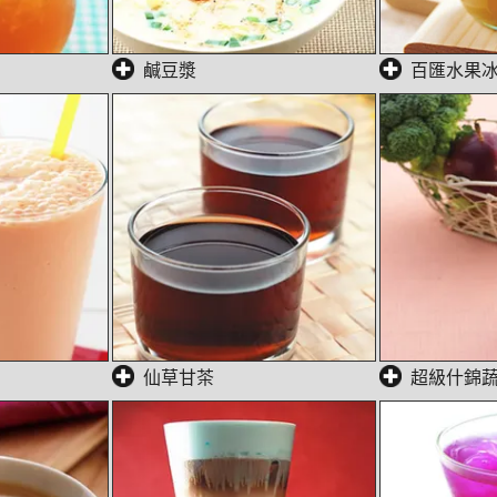
鹹豆漿
百匯水果
仙草甘茶
超級什錦