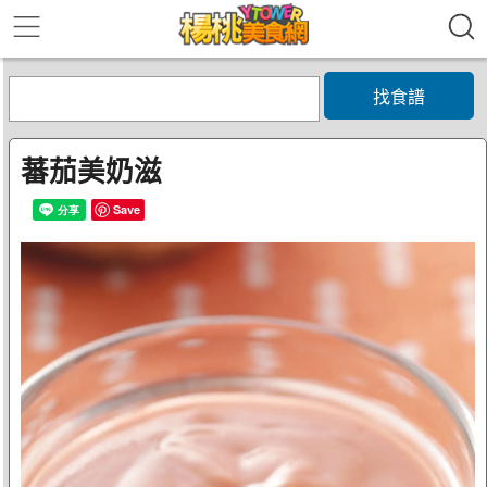
找食譜
蕃茄美奶滋
Save