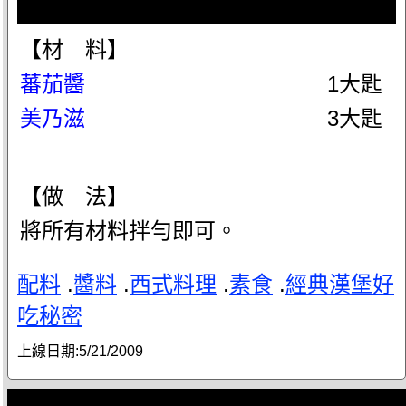
【材 料】
蕃茄醬
1大匙
美乃滋
3大匙
【做 法】
將所有材料拌勻即可。
配料
.
醬料
.
西式料理
.
素食
.
經典漢堡好
吃秘密
上線日期:
5/21/2009