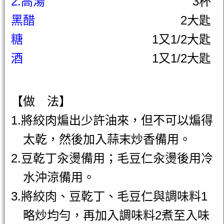
2.高湯
3杯
黑醋
2大匙
糖
1又1/2大匙
酒
1又1/2大匙
【做 法】
1.將絞肉煸出少許油來，但不可以煸得
太乾，然後加入蒜末炒香備用。
2.豆乾丁汆燙備用；毛豆仁汆燙後用冷
水沖涼備用。
3.將絞肉、豆乾丁、毛豆仁與調味料1
略炒均勻，再加入調味料2煮至入味