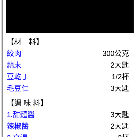
【材 料】
絞肉
300公克
蒜末
2大匙
豆乾丁
1/2杯
毛豆仁
3大匙
【調 味 料】
1.甜麵醬
3大匙
辣椒醬
2大匙