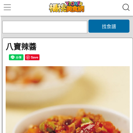
找食譜
八寶辣醬
Save