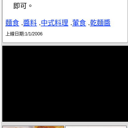
即可。
麵食
.
醬料
.
中式料理
.
葷食
.
乾麵醬
上線日期:
1/1/2006