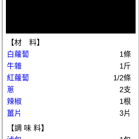
【材 料】
白蘿蔔
1條
牛雜
1斤
紅蘿蔔
1/2條
蔥
2支
辣椒
1根
薑片
3片
【調 味 料】