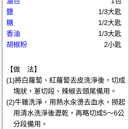
滷包
1包
鹽
1/3大匙
糖
1/2大匙
香油
1/3大匙
胡椒粉
2小匙
【做 法】
(1)將白蘿蔔、紅蘿蔔去皮洗淨後，切成
塊狀，蔥切段、辣椒去頭尾備用。
(2)牛雜洗淨，用熱水汆燙去血水，撈起
用清水洗淨後瀝乾，再略切成5～6公
分段備用。