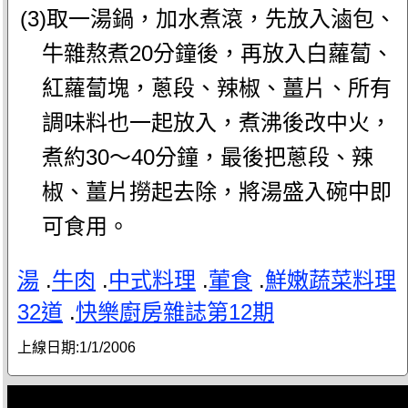
(3)取一湯鍋，加水煮滾，先放入滷包、
牛雜熬煮20分鐘後，再放入白蘿蔔、
紅蘿蔔塊，蔥段、辣椒、薑片、所有
調味料也一起放入，煮沸後改中火，
煮約30～40分鐘，最後把蔥段、辣
椒、薑片撈起去除，將湯盛入碗中即
可食用。
湯
.
牛肉
.
中式料理
.
葷食
.
鮮嫩蔬菜料理
32道
.
快樂廚房雜誌第12期
上線日期:
1/1/2006