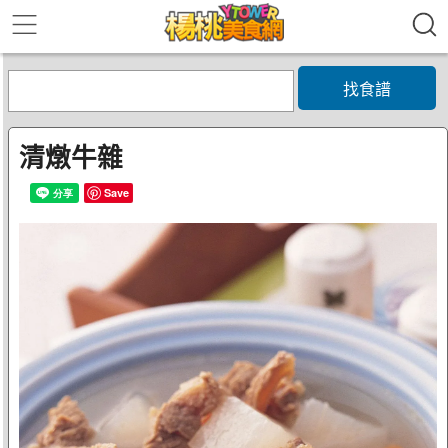
找食譜
清燉牛雜
Save