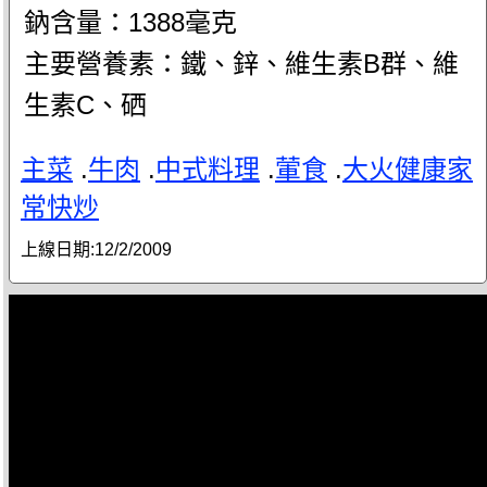
鈉含量：1388毫克
主要營養素：鐵、鋅、維生素B群、維
生素C、硒
主菜
.
牛肉
.
中式料理
.
葷食
.
大火健康家
常快炒
上線日期:
12/2/2009