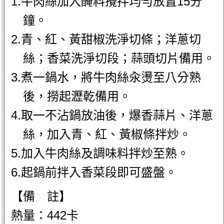
1.牛肉絲加入醃料攪拌均勻放置15分
鐘。
2.青、紅、黃甜椒洗淨切條；洋蔥切
絲；香菜洗淨切段；蒜頭切片備用。
3.煮一鍋水，將牛肉絲汆燙至八分熟
後，撈起瀝乾備用。
4.取一不沾鍋放油後，爆香蒜片、洋蔥
絲，加入青、紅、黃椒條拌炒。
5.加入牛肉絲及調味料拌炒至熟。
6.起鍋前拌入香菜段即可盛盤。
【備 註】
熱量：442卡