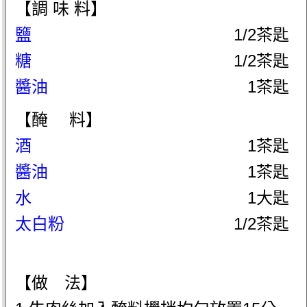
【調 味 料】
鹽
1/2茶匙
糖
1/2茶匙
醬油
1茶匙
【醃 料】
酒
1茶匙
醬油
1茶匙
水
1大匙
太白粉
1/2茶匙
【做 法】