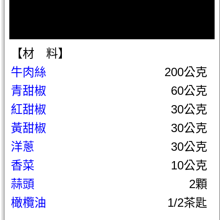
【材 料】
牛肉絲
200公克
青甜椒
60公克
紅甜椒
30公克
黃甜椒
30公克
洋蔥
30公克
香菜
10公克
蒜頭
2顆
橄欖油
1/2茶匙