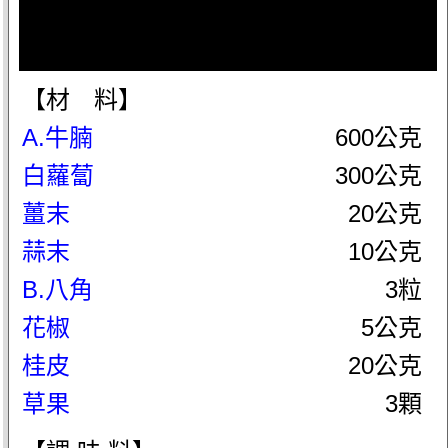
【材 料】
A.牛腩
600公克
白蘿蔔
300公克
薑末
20公克
蒜末
10公克
B.八角
3粒
花椒
5公克
桂皮
20公克
草果
3顆