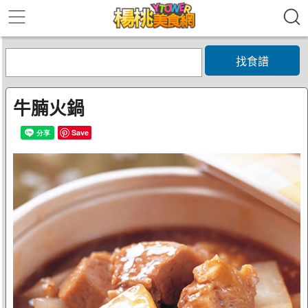
找食譜
牛腩火鍋
Save