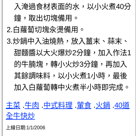
入淹過食材表面的水，以小火煮40分
鐘，取出切塊備用。
2.白蘿蔔切塊汆燙備用。
3.炒鍋中入油燒熱，放入薑末、蒜末、
甜麵醬以大火爆炒2分鐘，加入作法1
的牛腩塊，轉小火炒3分鐘，再加入
其餘調味料，以小火煮1小時，最後
加入白蘿蔔轉中火煮半小時即完成。
主菜
.
牛肉
.
中式料理
.
葷食
.
火鍋
.
40道
全牛快炒
上線日期:
1/1/2006