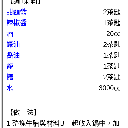
【調 味 料】
甜麵醬
2茶匙
辣椒醬
1茶匙
酒
20㏄
蠔油
2茶匙
醬油
1茶匙
鹽
1茶匙
糖
2茶匙
水
3000㏄
【做 法】
1.整塊牛腩與材料B一起放入鍋中，加