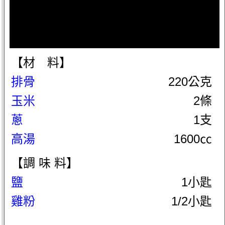
【材 料】
排骨
220公克
玉米
2條
蔥
1支
高湯
1600㏄
【調 味 料】
鹽
1小匙
雞粉
1/2小匙