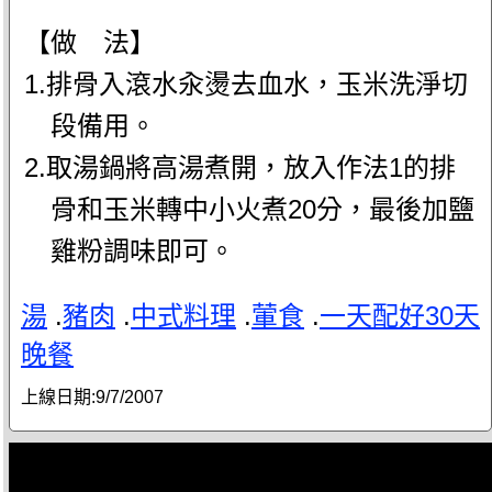
【做 法】
1.排骨入滾水汆燙去血水，玉米洗淨切
段備用。
2.取湯鍋將高湯煮開，放入作法1的排
骨和玉米轉中小火煮20分，最後加鹽
雞粉調味即可。
湯
.
豬肉
.
中式料理
.
葷食
.
一天配好30天
晚餐
上線日期:
9/7/2007