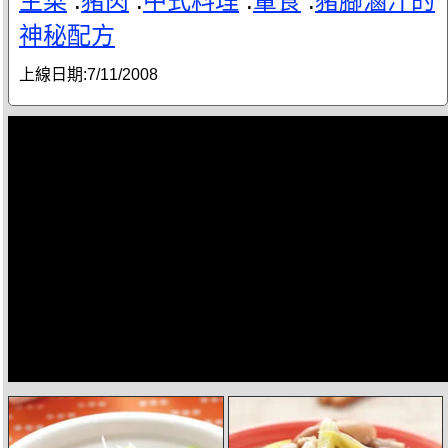
主菜
.
豬肉
.
中式料理
.
葷食
.
豬腳滷汁的
神秘配方
上線日期:
7/11/2008