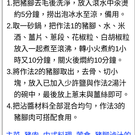
1.把豬腳去毛後洗淨，放入滾水中汆燙
約5分鐘，撈出泡冰水至涼，備用。
2.取一砂鍋，把作法1的豬腳、水、米
酒、薑片、蔥段、花椒粒、白胡椒粒
放入一起煮至滾沸，轉小火煮約1小
時又10分鐘，關火後燜約10分鐘。
3.將作法2的豬腳取出，去骨、切小
塊，放入已加入少許鹽與作法2湯汁
的碗中，最後放上蔥末與薑絲即可。
4.把沾醬材料全部混合均勻，作法3的
豬腳肉可搭配食用。