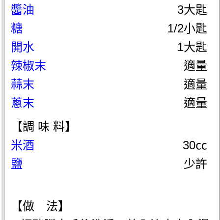
醬油
3大匙
糖
1/2小匙
開水
1大匙
辣椒末
適量
蒜末
適量
蔥末
適量
【調 味 料】
米酒
30㏄
鹽
少許
【做 法】