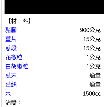
【材 料】
豬腳
900公克
薑片
15公克
蔥段
15公克
花椒粒
1公克
白胡椒粒
1公克
蔥末
適量
薑絲
適量
水
1500㏄
沾醬：