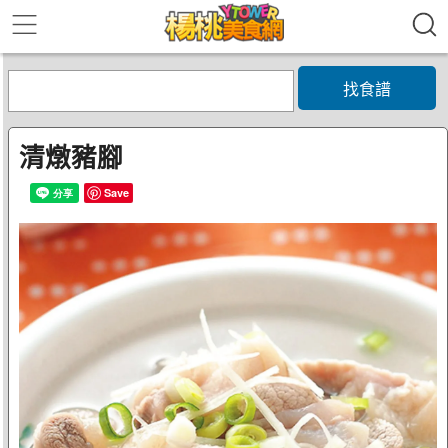
找食譜
清燉豬腳
Save