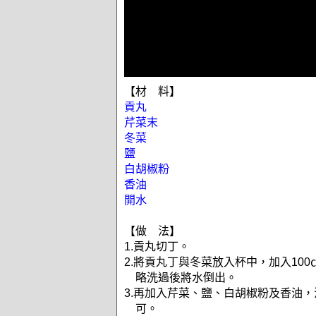
【材 料】
貢丸
芹菜末
冬菜
鹽
白胡椒粉
香油
開水
【做 法】
1.貢丸切丁。
2.將貢丸丁與冬菜放入杯中，加入10
略洗過後將水倒出。
3.再加入芹菜、鹽、白胡椒粉及香油
可。