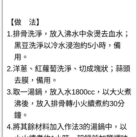
【做 法】
1.排骨洗淨，放入沸水中汆燙去血水；
黑豆洗淨以冷水浸泡約5小時，備
用。
2.洋蔥、紅蘿蔔洗淨、切成塊狀；蒜頭
去膜，備用。
3.取一湯鍋，放入水1800cc，以大火煮
沸後，放入排骨轉小火續煮約30分
鐘。
4.將其餘材料加入作法3的湯鍋中，以