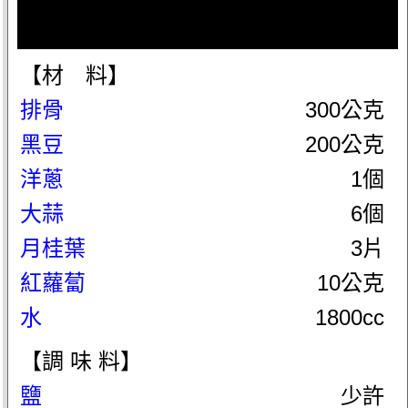
【材 料】
排骨
300公克
黑豆
200公克
洋蔥
1個
大蒜
6個
月桂葉
3片
紅蘿蔔
10公克
水
1800cc
【調 味 料】
鹽
少許