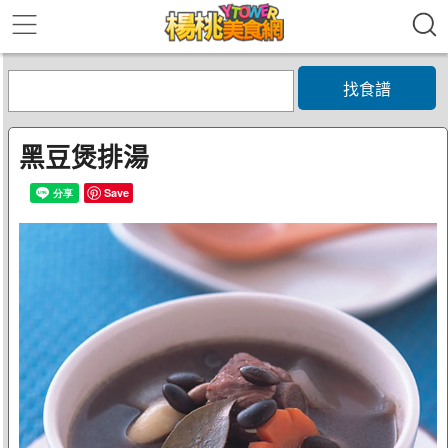
找食譜
黑豆煲排湯
Save