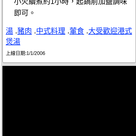
小火續煮約1小時，起鍋前加鹽調味
即可。
湯
.
豬肉
.
中式料理
.
葷食
.
大受歡迎港式
煲湯
上線日期:
1/1/2006