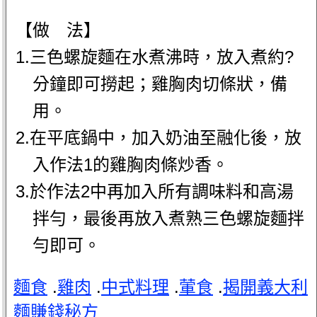
【做 法】
1.三色螺旋麵在水煮沸時，放入煮約?
分鐘即可撈起；雞胸肉切條狀，備
用。
2.在平底鍋中，加入奶油至融化後，放
入作法1的雞胸肉條炒香。
3.於作法2中再加入所有調味料和高湯
拌勻，最後再放入煮熟三色螺旋麵拌
勻即可。
麵食
.
雞肉
.
中式料理
.
葷食
.
揭開義大利
麵賺錢秘方