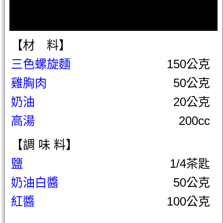
【材 料】
三色螺旋麵
150公克
雞胸肉
50公克
奶油
20公克
高湯
200cc
【調 味 料】
鹽
1/4茶匙
奶油白醬
50公克
紅醬
100公克