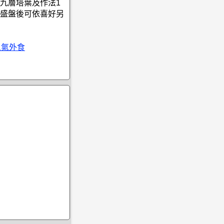
九層塔葉及作法1
盛盤後可依喜好另
人氣外食