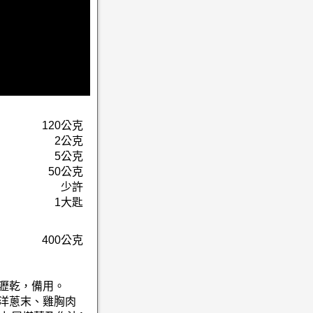
120公克
2公克
5公克
50公克
少許
1大匙
400公克
起瀝乾，備用。
、洋蔥末、雞胸肉