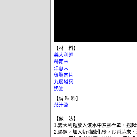
【材 料】
義大利麵
蒜頭末
洋蔥末
雞胸肉片
九層塔葉
奶油
【調 味 料】
茄汁醬
【做 法】
1.義大利麵放入滾水中煮熟至軟，撈
2.熱鍋，加入奶油融化後，炒香蒜末