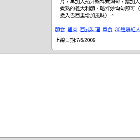
片，再加入茄汁醬拌煮均勻，續加入
煮熟的義大利麵，略拌炒均勻即可（
撒入巴西里增加風味）。
麵食
.
雞肉
.
西式料理
.
葷食
.
30種爆紅
上線日期:
7/6/2009