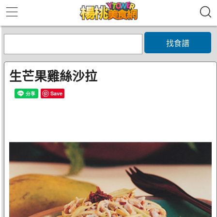
找食譜
生芒果雞絲沙拉
Save