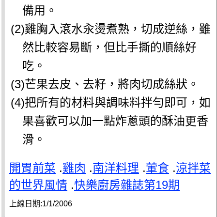
備用。
(2)雞胸入滾水汆燙煮熟，切成逆絲，雖
然比較容易斷，但比手撕的順絲好
吃。
(3)芒果去皮、去籽，將肉切成絲狀。
(4)把所有的材料與調味料拌勻即可，如
果喜歡可以加一點炸蔥頭的酥油更香
滑。
開胃前菜
.
雞肉
.
南洋料理
.
葷食
.
涼拌菜
的世界風情
.
快樂廚房雜誌第19期
上線日期:
1/1/2006