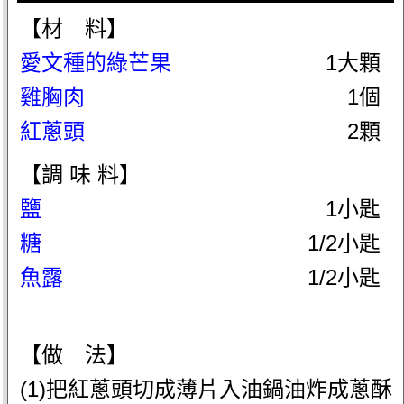
【材 料】
愛文種的綠芒果
1大顆
雞胸肉
1個
紅蔥頭
2顆
【調 味 料】
鹽
1小匙
糖
1/2小匙
魚露
1/2小匙
【做 法】
(1)把紅蔥頭切成薄片入油鍋油炸成蔥酥