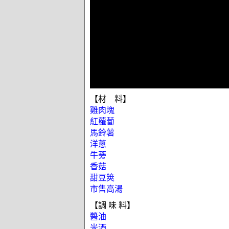
【材 料】
雞肉塊
紅蘿蔔
馬鈴薯
洋蔥
牛蒡
香菇
甜豆筴
市售高湯
【調 味 料】
醬油
米酒