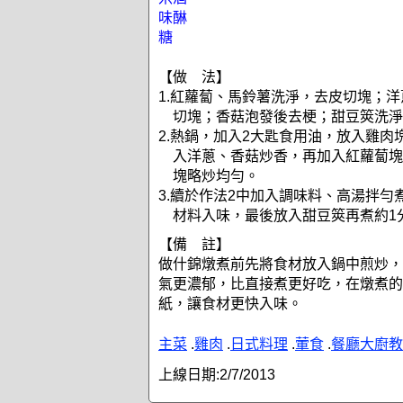
味醂
糖
【做 法】
1.紅蘿蔔、馬鈴薯洗淨，去皮切塊；
切塊；香菇泡發後去梗；甜豆筴洗淨
2.熱鍋，加入2大匙食用油，放入雞肉
入洋蔥、香菇炒香，再加入紅蘿蔔塊
塊略炒均勻。
3.續於作法2中加入調味料、高湯拌勻
材料入味，最後放入甜豆筴再煮約1
【備 註】
做什錦燉煮前先將食材放入鍋中煎炒，
氣更濃郁，比直接煮更好吃，在燉煮的
紙，讓食材更快入味。
主菜
.
雞肉
.
日式料理
.
葷食
.
餐廳大廚教
上線日期:
2/7/2013