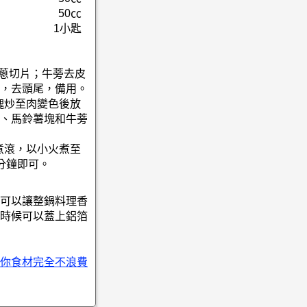
50㏄
1小匙
洋蔥切片；牛蒡去皮
，去頭尾，備用。
塊炒至肉變色後放
、馬鈴薯塊和牛蒡
煮滾，以小火煮至
分鐘即可。
可以讓整鍋料理香
時候可以蓋上鋁箔
你食材完全不浪費