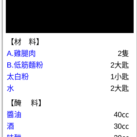
【材 料】
A.雞腿肉
2隻
B.低筋麵粉
2大匙
太白粉
1小匙
水
2大匙
【醃 料】
醬油
40㏄
酒
30㏄