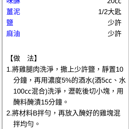
味醂
20㏄
薑泥
1/2大匙
鹽
少許
麻油
少許
【做 法】
1.將雞腿肉洗淨，撒上少許鹽，靜置10
分鐘，再用濃度5%的酒水(酒5㏄、水
100㏄混合)洗淨，瀝乾後切小塊，用
醃料醃漬15分鐘。
2.將材料B拌勻，再放入醃好的雞塊混
拌均勻。