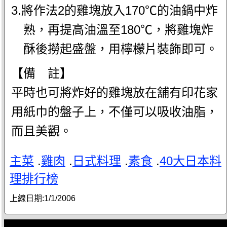
3.將作法2的雞塊放入170℃的油鍋中炸
熟，再提高油溫至180℃，將雞塊炸
酥後撈起盛盤，用檸檬片裝飾即可。
【備 註】
平時也可將炸好的雞塊放在舖有印花家
用紙巾的盤子上，不僅可以吸收油脂，
而且美觀。
主菜
.
雞肉
.
日式料理
.
素食
.
40大日本料
理排行榜
上線日期:
1/1/2006