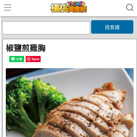
找食譜
椒鹽煎雞胸
Save