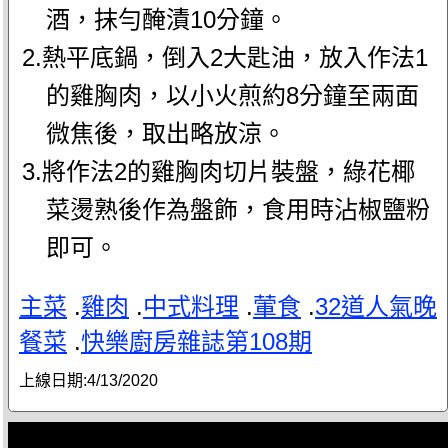
酒，抹勻醃漬10分鐘。
2.熱平底鍋，倒入2大匙油，放入作法1
的雞胸肉，以小火煎約8分鐘至兩面
微焦後，取出略放涼。
3.將作法2的雞胸肉切片裝盤，綠花椰
菜燙熟後作為盤飾，食用時沾椒鹽粉
即可。
主菜
.
雞肉
.
中式料理
.
葷食
.
32道人氣晚
餐菜
.
快樂廚房雜誌第108期
上線日期:
4/13/2020