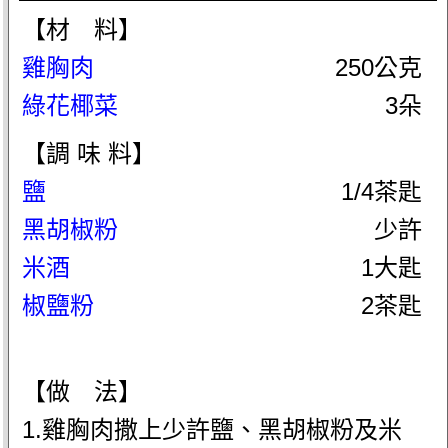
【材 料】
雞胸肉
250公克
綠花椰菜
3朵
【調 味 料】
鹽
1/4茶匙
黑胡椒粉
少許
米酒
1大匙
椒鹽粉
2茶匙
【做 法】
1.雞胸肉撒上少許鹽、黑胡椒粉及米