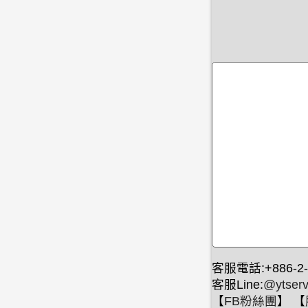
客服電話:+886-2-
客服Line:
@ytserv
【
FB粉絲團
】 【