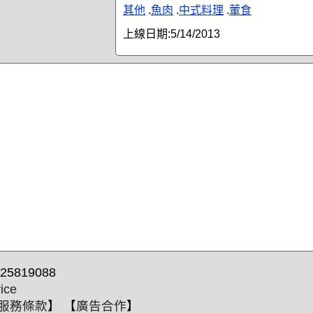
其他
.
魚肉
.
中式料理
.
葷食
上線日期:
5/14/2013
25819088
ice
服務條款
】 【
廣告合作
】