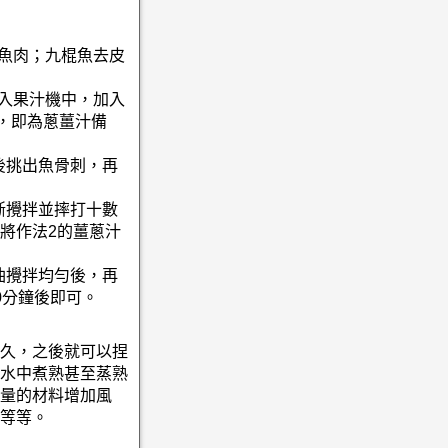
塊魚肉；九棍魚去皮
放入果汁機中，加入
渣，即為蔥薑汁備
後挑出魚骨刺，再
斷攪拌並摔打十數
將作法2的薑蔥汁
油攪拌均勻後，再
0分鐘後即可。
久，之後就可以捏
水中煮熟甚至蒸熟
量的材料增加風
等等。