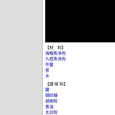
【材 料】
海鰻魚淨肉
九棍魚淨肉
中薑
蔥
水
【調 味 料】
鹽
細砂糖
胡椒粉
香油
太白粉