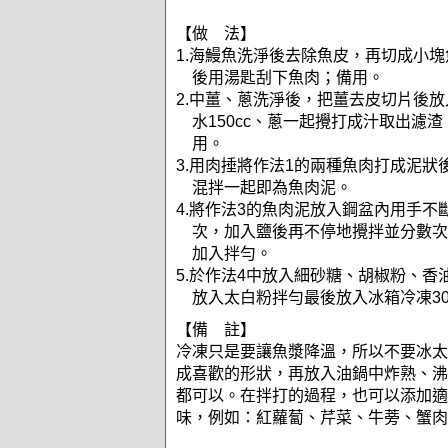
【做 法】
1.海鰻魚洗淨後去除魚皮，再切成小
後用湯匙刮下魚肉；備用。
2.中薑、蔥洗淨後，把薑去皮切片後
水150cc、蔥一起攪打成汁取出濾
用。
3.用肉捶將作法1的兩種魚肉打成泥狀
混拌一起即為魚肉泥。
4.將作法3的魚肉泥放入鋼盆內用手不
次，加入鹽後再不停地攪拌並分數次
加入拌勻。
5.於作法4中放入細砂糖、胡椒粉、香
放入太白粉拌勻最後放入冰箱冷凍3
【備 註】
冷凍只是要讓魚漿降溫，所以不要冰太
成喜歡的形狀，再放入油鍋中炸熟、沸
都可以。在拌打的過程，也可以添加適
味，例如：紅蘿蔔、芹菜、牛蒡、蟹肉