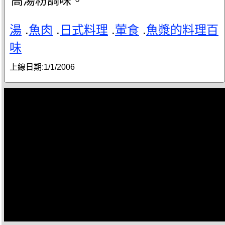
高湯粉調味。
湯
.
魚肉
.
日式料理
.
葷食
.
魚漿的料理百
味
上線日期:
1/1/2006