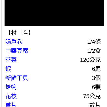
【材 料】
鳴戶卷
1/4條
中華豆腐
1/2盒
芥菜
120公克
蝦
6尾
新鮮干貝
3個
蛤蜊
6顆
花枝
75公克
薑片
數片