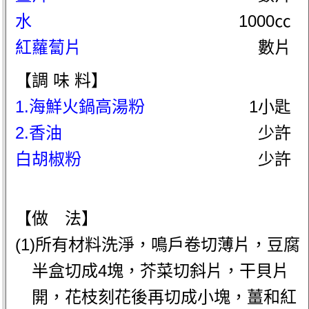
水
1000㏄
紅蘿蔔片
數片
【調 味 料】
1.海鮮火鍋高湯粉
1小匙
2.香油
少許
白胡椒粉
少許
【做 法】
(1)所有材料洗淨，鳴戶卷切薄片，豆腐
半盒切成4塊，芥菜切斜片，干貝片
開，花枝刻花後再切成小塊，薑和紅