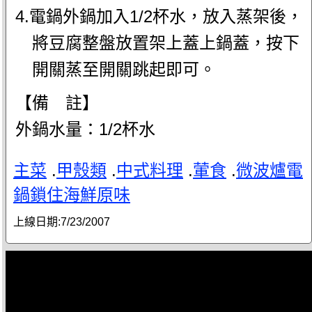
4.電鍋外鍋加入1/2杯水，放入蒸架後，
將豆腐整盤放置架上蓋上鍋蓋，按下
開關蒸至開關跳起即可。
【備 註】
外鍋水量：1/2杯水
主菜
.
甲殼類
.
中式料理
.
葷食
.
微波爐電
鍋鎖住海鮮原味
上線日期:
7/23/2007