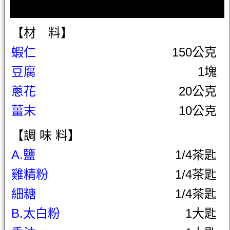
【材 料】
蝦仁
150公克
豆腐
1塊
蔥花
20公克
薑末
10公克
【調 味 料】
A.鹽
1/4茶匙
雞精粉
1/4茶匙
細糖
1/4茶匙
B.太白粉
1大匙