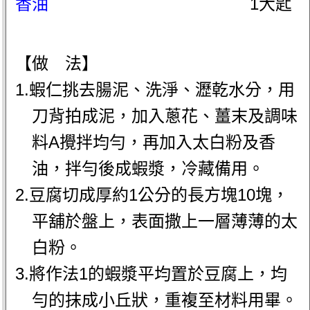
香油
1大匙
【做 法】
1.蝦仁挑去腸泥、洗淨、瀝乾水分，用
刀背拍成泥，加入蔥花、薑末及調味
料A攪拌均勻，再加入太白粉及香
油，拌勻後成蝦漿，冷藏備用。
2.豆腐切成厚約1公分的長方塊10塊，
平舖於盤上，表面撒上一層薄薄的太
白粉。
3.將作法1的蝦漿平均置於豆腐上，均
勻的抹成小丘狀，重複至材料用畢。