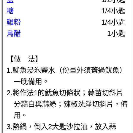
糖
1/4小匙
雞粉
1/4小匙
烏醋
1小匙
【做 法】
1.魷魚浸泡鹽水（份量外須蓋過魷魚）
一晚備用。
2.將作法1的魷魚切條狀；蒜苗切斜片
分蒜白與蒜綠；辣椒洗淨切斜片，備
用。
3.熱鍋，倒入2大匙沙拉油，放入蒜