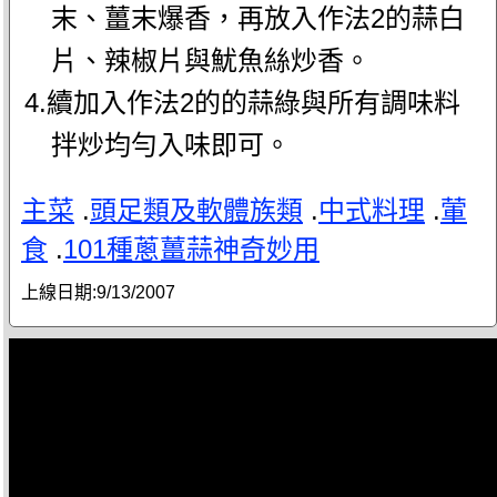
末、薑末爆香，再放入作法2的蒜白
片、辣椒片與魷魚絲炒香。
4.續加入作法2的的蒜綠與所有調味料
拌炒均勻入味即可。
主菜
.
頭足類及軟體族類
.
中式料理
.
葷
食
.
101種蔥薑蒜神奇妙用
上線日期:
9/13/2007