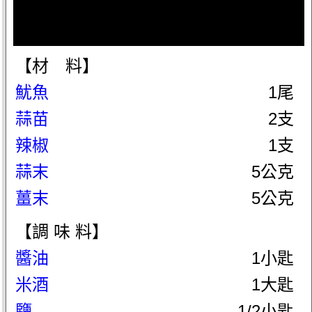
【材 料】
魷魚
1尾
蒜苗
2支
辣椒
1支
蒜末
5公克
薑末
5公克
【調 味 料】
醬油
1小匙
米酒
1大匙
鹽
1/2小匙