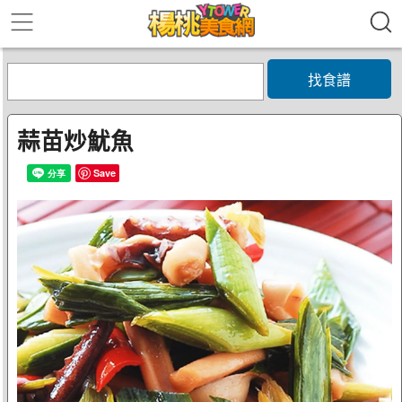
找食譜
蒜苗炒魷魚
Save