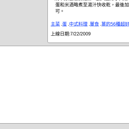
蛋和米酒略煮至湯汁快收乾，最後加
可。
主菜
.
蛋
.
中式料理
.
葷食
.
薑的56種超
上線日期:
7/22/2009