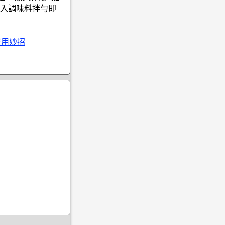
入調味料拌勻即
好用妙招