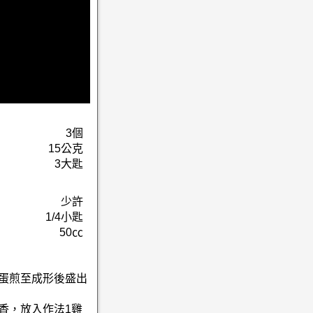
3個
15公克
3大匙
少許
1/4小匙
50㏄
雞蛋煎至成形後盛出
香，放入作法1雞