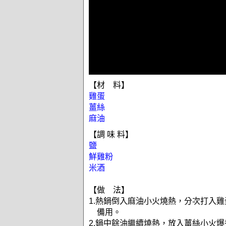
【材 料】
雞蛋
薑絲
麻油
【調 味 料】
鹽
鮮雞粉
米酒
【做 法】
1.熱鍋倒入麻油小火燒熱，分次打入
備用。
2.鍋中餘油繼續燒熱，放入薑絲小火爆