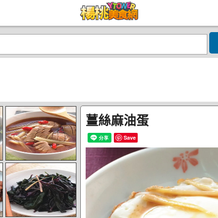
薑絲麻油蛋
Save